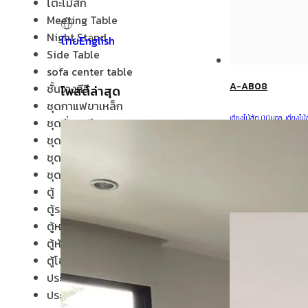
โต๊ะไม้สัก
Meeting Table
Night Stand
ไทย
English
Side Table
sofa center table
A-AB08
ชั้นวางทีวี
โพสต์ล่าสุด
ชุดกาแฟขาเหล็ก
เตียงไม้สัก มินิมอล
,
เตียงไม้
ชุดนั่งระเบียง
ชุดรับแขก
ชุดโต๊ะบาร์
ชุดโต๊ะอาหาร
ตู้
ตู้รองเท้า
ตู้หนังสือ / ชั้นวางหนังสือ
ตู้หัวเตียง
ตู้โชว์
ประตู
ประตูนิรภัยคู่ชองแสง