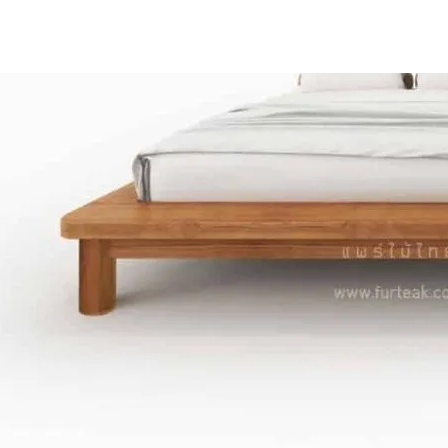
ไม้สัก
ภาพ
์น
เก้าอี้
อล
าน
โต๊ะ
ต๊ะวาง
ไม้สัก
ป อื่นๆ