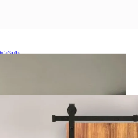
สัก โมเดิร์น
,
เตียง