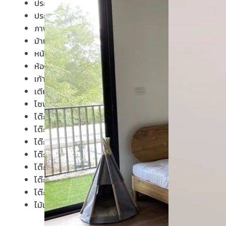
ประตูบานคู่
ประตูบานเฟี้ยม
ภาพแกะสลัก
ม้านั่งยาว
หน้าต่าง
ห้องชุด
เก้าอี้
เตียง
โซฟา
โต๊ะกลางโซฟา
โต๊ะทำงาน
โต๊ะประชุม
โต๊ะวางของ
โต๊ะหมู่บูชา
โต๊ะอาหาร
โต๊ะเครื่อง(แป้ง)
ไม้แปรรูป อื่นๆ