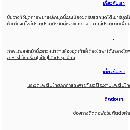
เกี่ยวกับเรา
ชั้นวางทีวี
ชุดกาแฟขาเหล็ก
ชุดนั่งระเบียง
ชุดรับแขก
ชุดโต๊ะบาร์
ชุดโ
หัวเตียง
ตู้โชว์
ประตู
ประตูนิรภัยคู่ชองแสง
ประตูบานคู่
ประตูบานเฟี้ย
ภาพแกะสลัก
ม้านั่งยาว
หน้าต่าง
ห้องชุด
เก้าอี้
เตียง
โซฟา
โต๊ะกลางโซ
อาหาร
โต๊ะเครื่อง(แป้ง)
ไม้แปรรูป อื่นๆ
เกี่ยวกับเรา
ประวัติแพร่ไม้ไทย
ลูกค้าและพารท์เนอร์
โรงงานแพร่ไม้ไท
ติดต่อเรา
ช่องทางติดต่อ
ฟอร์มติดต่อ
คำ