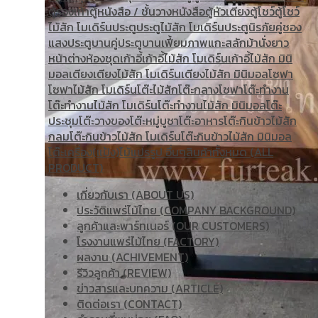
ตู้รองเท้า
ตู้หนังสือ / ชั้นวางหนังสือ
ตู้หัวเตียง
ตู้โชว์
ตู้โชว์
ไม้สัก โมเดิร์น
ประตู
ประตูไม้สัก โมเดิร์น
ประตูนิรภัยคู่ชอง
แสง
ประตูบานคู่
ประตูบานเฟี้ยม
ภาพแกะสลัก
ม้านั่งยาว
หน้าต่าง
ห้องชุด
เก้าอี้
เก้าอี้ไม้สัก โมเดิร์น
เก้าอี้ไม้สัก มินิ
มอล
เตียง
เตียงไม้สัก โมเดิร์น
เตียงไม้สัก มินิมอล
โซฟา
โซฟาไม้สัก โมเดิร์น
โต๊ะไม้สัก
โต๊ะกลางโซฟา
โต๊ะทำงาน
โต๊ะทํางานไม้สัก โมเดิร์น
โต๊ะทำงานไม้สัก มินิมอล
โต๊ะ
ประชุม
โต๊ะวางของ
โต๊ะหมู่บูชา
โต๊ะอาหาร
โต๊ะกินข้าวไม้สัก
กลม
โต๊ะกินข้าวไม้สัก โมเดิร์น
โต๊ะกินข้าวไม้สัก มินิมอล
โต๊ะเครื่อง(แป้ง)
ไม้แปรรูป อื่นๆ
สินค้าทั้งหมด (ALL
PRODUCT)
เกี่ยวกับเรา (ABOUT US)
ประวัติแพร่ไม้ไทย (COMPANY BACKGROUND)
ลูกค้าและพาร์ทเนอร์ (OUR CUSTOMERS)
โรงงานแพร่ไม้ไทย (FACTORY)
ผลงาน (ACHIVEMENT)
รีวิวลูกค้า (REVIEW)
ข่าวสารและบทความ (ARTICLE)
ติดต่อเรา (CONTACT)