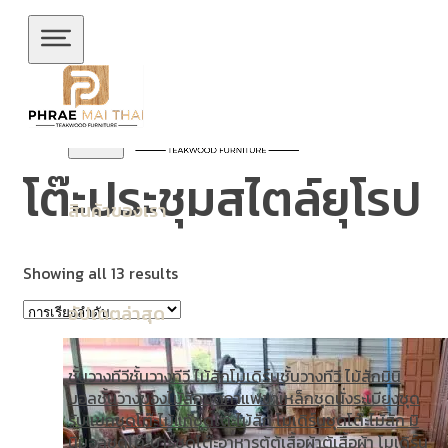
ข้ามไปยังเนื้อหาหลัก
ข้ามไปยังส่วนท้าย
โต๊ะประชุมสไตล์ยุโรป
สินค้าของเรา
Showing all 13 results
อัปเดตล่าสุด
ชั้นวางทีวี
ชั้นวางทีวี ไม้สักโมเดิร์น
ชั้นวางทีวี ไม้สักมินิ
มอล
ชั้นวางของไม้สัก
ชุดกาแฟขาเหล็ก
ชุดนั่งระเบียง
ชุด
รับแขก
ชุดโต๊ะไม้แท้
ชุดโต๊ะไม้สัก โมเดิร์น
ชุดโต๊ะไม้สัก มิ
นิมอล
ชุดโต๊ะบาร์
ชุดโต๊ะอาหาร
ตู้
ตู้เสื้อผ้า
ตู้เสื้อผ้า โมเดิร์น