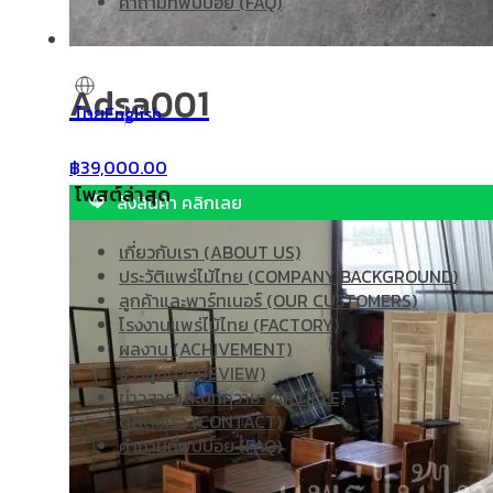
คำถามที่พบบ่อย (FAQ)
Adsa001
ไทย
English
฿
39,000.00
โพสต์ล่าสุด
สั่งสินค้า คลิกเลย
เกี่ยวกับเรา (ABOUT US)
ประวัติแพร่ไม้ไทย (COMPANY BACKGROUND)
ลูกค้าและพาร์ทเนอร์ (OUR CUSTOMERS)
โรงงานแพร่ไม้ไทย (FACTORY)
ผลงาน (ACHIVEMENT)
รีวิวลูกค้า (REVIEW)
ข่าวสารและบทความ (ARTICLE)
ติดต่อเรา (CONTACT)
คำถามที่พบบ่อย (FAQ)