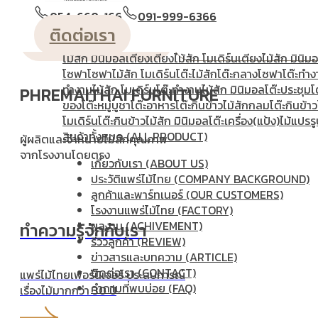
วางหนังสือ
ตู้หัวเตียง
ตู้โชว์
ตู้โชว์ไม้สัก โมเดิร์น
ประตู
ประตู
054-660-166
091-999-6366
โมเดิร์น
ประตูนิรภัยคู่ชองแสง
ประตูบานคู่
ประตูบานเฟี้ยม
ติดต่อเรา
ชมสินค้าของเรา
เยี่ยมชมโรงงานขอ
แกะสลัก
ม้านั่งยาว
หน้าต่าง
ห้องชุด
เก้าอี้
เก้าอี้ไม้สัก โมเดิร
ไม้สัก มินิมอล
เตียง
เตียงไม้สัก โมเดิร์น
เตียงไม้สัก มินิม
โซฟา
โซฟาไม้สัก โมเดิร์น
โต๊ะไม้สัก
โต๊ะกลางโซฟา
โต๊ะทำง
ทํางานไม้สัก โมเดิร์น
โต๊ะทำงานไม้สัก มินิมอล
โต๊ะประชุม
โ
PHREMAITHAI FURNITURE
ของ
โต๊ะหมู่บูชา
โต๊ะอาหาร
โต๊ะกินข้าวไม้สักกลม
โต๊ะกินข้าว
โมเดิร์น
โต๊ะกินข้าวไม้สัก มินิมอล
โต๊ะเครื่อง(แป้ง)
ไม้แปรรู
สินค้าทั้งหมด (ALL PRODUCT)
ผู้ผลิตและจำหน่ายไม้สักคุณภาพ
จากโรงงานโดยตรง
เกี่ยวกับเรา (ABOUT US)
ประวัติแพร่ไม้ไทย (COMPANY BACKGROUND)
ลูกค้าและพาร์ทเนอร์ (OUR CUSTOMERS)
โรงงานแพร่ไม้ไทย (FACTORY)
ผลงาน (ACHIVEMENT)
ทำความรู้จักกับเรา
รีวิวลูกค้า (REVIEW)
ข่าวสารและบทความ (ARTICLE)
ติดต่อเรา (CONTACT)
แพร่ไม้ไทยเฟอร์นิเจอร์ ประสบการณ์
คำถามที่พบบ่อย (FAQ)
เรื่องไม้มากกว่า 30 ปี