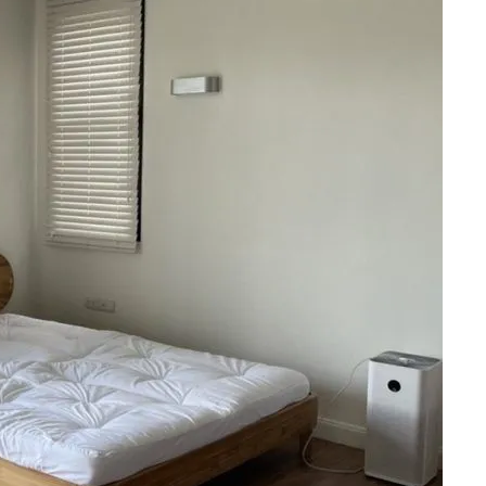
ากโรงงาน
ูป โดยการใช้ไม้
มีคุณภาพพร้อย
ึ่งทำให้ไม้มี
นสมัยขึ้นทาง
มาผสมผสานซึ่ง
ฝีมือจากช่างไม้คน
เป็นเอกลักษณ์