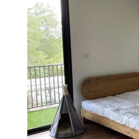
บริษัทแพร่ไม้ไทยจำกัด ผลิตและจำหน่ายจ
โดยตรง ไม่ผ่านคนกลาง จำหน่ายไม้สักแปรร
ป่าปลูก อายุ 30 ปี ขึ้นไป โดยคัดสรรไม้ที่
ด้วยกระบวน การอบแห้งความชื้นไม่เกิน 12% ซ
โอกาสแตกร้าว น้อยมาก ด้วยนวัตกรรมที่ทั
โรงงานได้ปรับการ ผลิตโดยใช้เครื่องจักร
ทำให้มีผลผลิตที่เร็วขึ้น นอกจากนี้ยังมีงาน
ท้องถิ่นเพื่อเพิ่มความ สวยงามและคงความ
มากยิ่งขึ้น